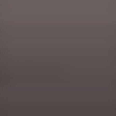
Mazury, czyli wakacje w cudzie natury