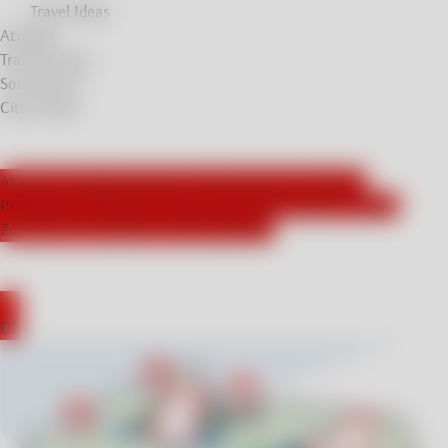
Travel Ideas
Atrakcje
Travel Stories
Soul Stories
City breaks
Aktywnie współpracujemy z influencerami z Niemiec.
Przecieramy szlaki tym, którzy poszukują czegoś nowego.
Zobaczcie, co napisali o swoim pobycie!
EN
DE