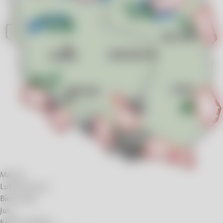
Mazury
Lubelszczyzna
Bieszczady
Jura
Kotlina Kłodzka