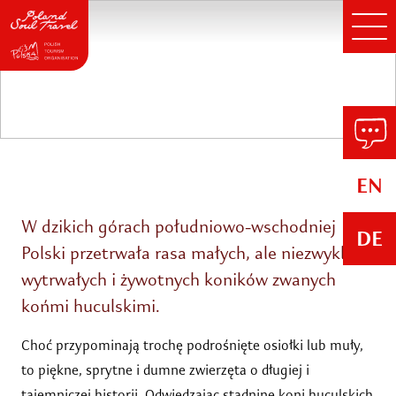
Jazda konna – „hucuły” w
Regietowie
EN
W dzikich górach południowo-wschodniej
DE
Polski przetrwała rasa małych, ale niezwykle
wytrwałych i żywotnych koników zwanych
końmi huculskimi.
Choć przypominają trochę podrośnięte osiołki lub muły,
to piękne, sprytne i dumne zwierzęta o długiej i
tajemniczej historii. Odwiedzając stadninę koni huculskich