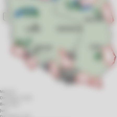
Masuren
Die Region Lublin
Bieszczady
Jura
Das Glatzer Land