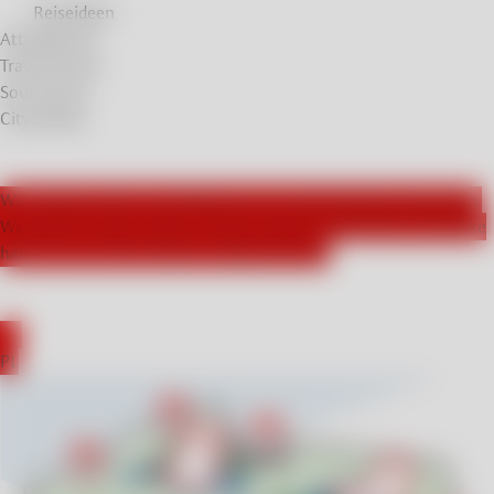
Reiseideen
Attraktionen
Travel Stories
Soul Stories
City Breaks
Wir arbeiten aktiv mit Influencern aus Deutschland zusammen.
Was haben unsere Gäste in Polen besucht und welche Eindrücke
haben sie von ihren Reisen mitgenommen?
EN
PL