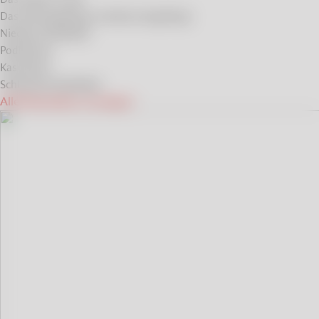
Das Riesengebirge und das Isergebirge
Niederen Beskiden
Podlachien
Kaschubei
Schlesische Beskiden
Alle Reiseideen anzeigen