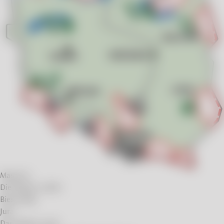
Masuren
Die Region Lublin
Bieszczady
Jura
Das Glatzer Land