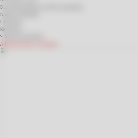
Das Riesengebirge und das Isergebirge
Niederen Beskiden
Podlachien
Kaschubei
Schlesische Beskiden
Alle Reiseideen anzeigen