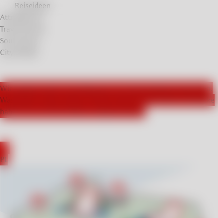
Reiseideen
Attraktionen
Travel Stories
Soul Stories
City Breaks
Wir arbeiten aktiv mit Influencern aus Deutschland zusammen.
Was haben unsere Gäste in Polen besucht und welche Eindrücke
haben sie von ihren Reisen mitgenommen?
EN
PL