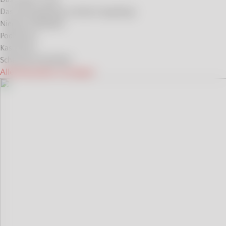
Das Riesengebirge und das Isergebirge
Niederen Beskiden
Podlachien
Kaschubei
Schlesische Beskiden
Alle Reiseideen anzeigen