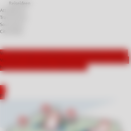
Reiseideen
Attraktionen
Travel Stories
Soul Stories
City Breaks
Wir arbeiten aktiv mit Influencern aus Deutschland zusammen.
Was haben unsere Gäste in Polen besucht und welche Eindrücke
haben sie von ihren Reisen mitgenommen?
EN
PL