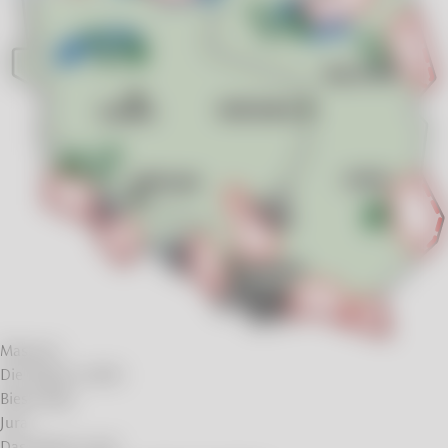
Masuren
Die Region Lublin
Bieszczady
Jura
Das Glatzer Land