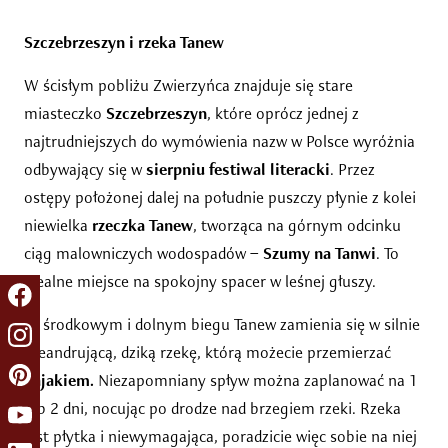
Szczebrzeszyn i rzeka Tanew
W ścisłym pobliżu Zwierzyńca znajduje się stare
miasteczko
Szczebrzeszyn
, które oprócz jednej z
najtrudniejszych do wymówienia nazw w Polsce wyróżnia
odbywający się w
sierpniu festiwal literacki
. Przez
ostępy położonej dalej na południe puszczy płynie z kolei
niewielka
rzeczka Tanew
, tworząca na górnym odcinku
ciąg malowniczych wodospadów –
Szumy na Tanwi
. To
idealne miejsce na spokojny spacer w leśnej głuszy.
W środkowym i dolnym biegu Tanew zamienia się w silnie
meandrującą, dziką rzekę, którą możecie przemierzać
kajakiem.
Niezapomniany spływ można zaplanować na 1
lub 2 dni, nocując po drodze nad brzegiem rzeki. Rzeka
jest płytka i niewymagająca, poradzicie więc sobie na niej