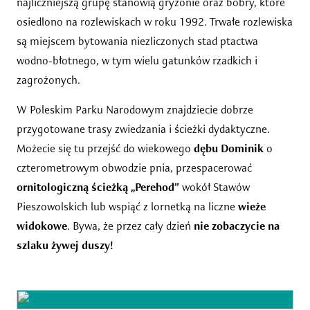
najliczniejszą grupę stanowią gryzonie oraz bobry, które
osiedlono na rozlewiskach w roku 1992. Trwałe rozlewiska
są miejscem bytowania niezliczonych stad ptactwa
wodno-błotnego, w tym wielu gatunków rzadkich i
zagrożonych.
W Poleskim Parku Narodowym znajdziecie dobrze
przygotowane trasy zwiedzania i ścieżki dydaktyczne.
Możecie się tu przejść do wiekowego
dębu Dominik
o
czterometrowym obwodzie pnia, przespacerować
ornitologiczną ścieżką „Perehod”
wokół Stawów
Pieszowolskich lub wspiąć z lornetką na liczne
wieże
widokowe
. Bywa, że przez cały dzień
nie zobaczycie na
szlaku żywej duszy!