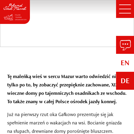
Mazurskie wioski – wieś
Gałkowo
EN
Tę maleńką wieś w sercu Mazur warto odwiedzić nie
DE
tylko po to, by zobaczyć przepięknie zachowane, XIX-
wieczne domy po tajemniczych osadnikach ze wschodu.
To także znany w całej Polsce ośrodek jazdy konnej.
Już na pierwszy rzut oka Gałkowo prezentuje się jak
spełnienie marzeń o wakacjach na wsi. Bocianie gniazda
na słupach, drewniane domy porośnięte bluszczem.