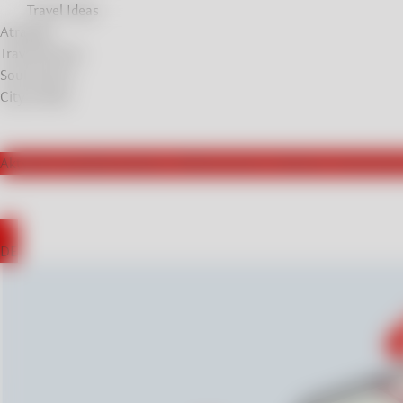
Travel Ideas
Atrakcje
Travel Stories
Soul Stories
City breaks
Aktywnie współpracujemy z influencerami z Niemiec. Przecieramy
EN
DE