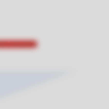
isali o swoim pobycie!