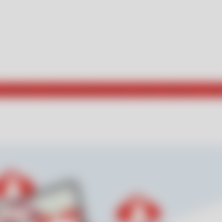
 szlaki tym, którzy poszukują czegoś nowego. Zobaczcie, co nap