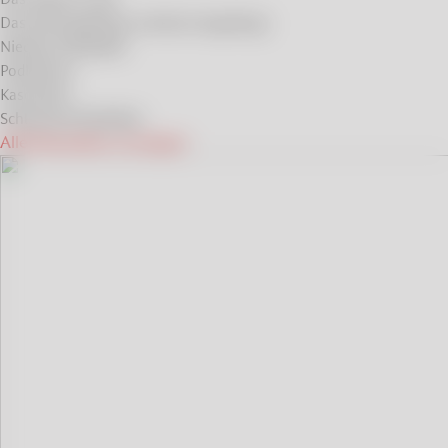
Das Riesengebirge und das Isergebirge
Niederen Beskiden
Podlachien
Kaschubei
Schlesische Beskiden
Alle Reiseideen anzeigen