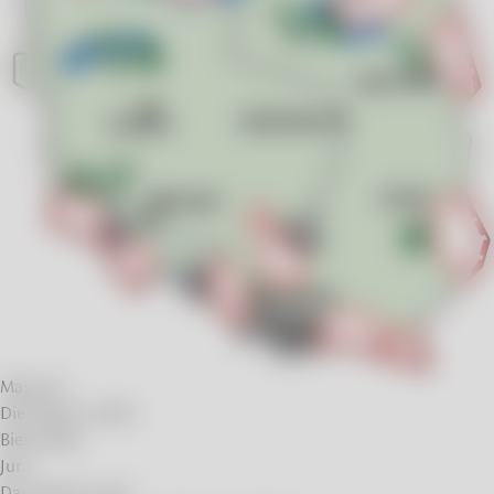
Masuren
Die Region Lublin
Bieszczady
Jura
Das Glatzer Land