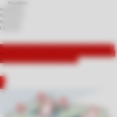
Reiseideen
Attraktionen
Travel Stories
Soul Stories
City Breaks
Wir arbeiten aktiv mit Influencern aus Deutschland zusammen.
Was haben unsere Gäste in Polen besucht und welche Eindrücke
haben sie von ihren Reisen mitgenommen?
EN
PL